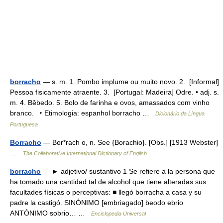
borracho
— s. m. 1. Pombo implume ou muito novo. 2. [Informal]
Pessoa fisicamente atraente. 3. [Portugal: Madeira] Odre. • adj. s.
m. 4. Bêbedo. 5. Bolo de farinha e ovos, amassados com vinho
branco. ‣ Etimologia: espanhol borracho …
Dicionário da Língua
Portuguesa
Borracho
— Bor*rach o, n. See {Borachio}. [Obs.] [1913 Webster]
…
The Collaborative International Dictionary of English
borracho
— ► adjetivo/ sustantivo 1 Se refiere a la persona que
ha tomado una cantidad tal de alcohol que tiene alteradas sus
facultades físicas o perceptivas: ■ llegó borracha a casa y su
padre la castigó. SINÓNIMO [embriagado] beodo ebrio
ANTÓNIMO sobrio… …
Enciclopedia Universal