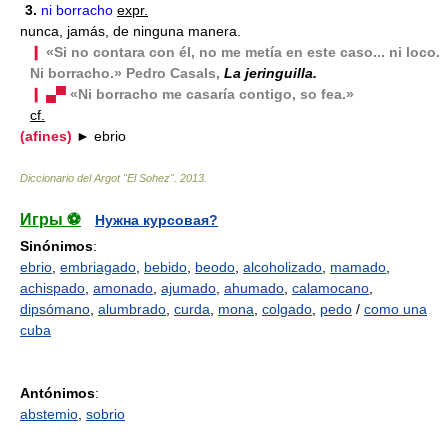
3.
ni borracho
expr.
nunca, jamás, de ninguna manera.
❙
«Si no contara con él, no me metía en este caso... ni loco.
Ni borracho.» Pedro Casals,
La jeringuilla.
❙ ▄▀
«Ni borracho me casaría contigo, so fea.»
cf.
(afines)
► ebrio
Diccionario del Argot "El Sohez"
.
2013
.
Игры ⚽
Нужна курсовая?
Sinónimos
:
ebrio
,
embriagado
,
bebido
,
beodo
,
alcoholizado
,
mamado
,
achispado
,
amonado
,
ajumado
,
ahumado
,
calamocano
,
dipsómano
,
alumbrado
,
curda
,
mona
,
colgado
,
pedo
/
como una
cuba
Antónimos
:
abstemio
,
sobrio